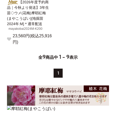
【2026年度予約商
品｜今秋より発送】3年生
苗◇ウメ(花梅)摩耶紅梅
(まやこうばい)[地掘苗
2024年:M]＊通常配送
mayakobai2024M-K200
23,560円(税込25,916
円)
9
1 - 9
全
商品中
表示
1