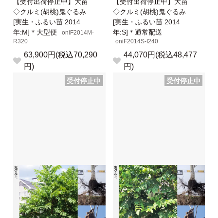
【受付出荷停止中】大苗
【受付出荷停止中】大苗
◇クルミ(胡桃)鬼ぐるみ
◇クルミ(胡桃)鬼ぐるみ
[実生・ふるい苗 2014
[実生・ふるい苗 2014
年:M]＊大型便
年:S]＊通常配送
oniF2014M-
R320
oniF2014S-I240
63,900円(税込70,290
44,070円(税込48,477
円)
円)
受付停止中
受付停止中