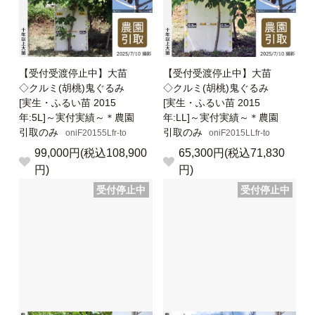
【受付受渡停止中】大苗
【受付受渡停止中】大苗
◇クルミ(胡桃)鬼ぐるみ
◇クルミ(胡桃)鬼ぐるみ
[実生・ふるい苗 2015
[実生・ふるい苗 2015
年:5L]～実付実績～＊農園
年:LL]～実付実績～＊農園
引取のみ
引取のみ
oniF20155Lfr-to
oniF2015LLfr-to
99,000円(税込108,900
65,300円(税込71,830
円)
円)
受付停止中
受付停止中