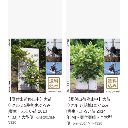
【受付出荷停止中】大苗
【受付出荷停止中】大苗
◇クルミ(胡桃)鬼ぐるみ
◇クルミ(胡桃)鬼ぐるみ
[実生・ふるい苗 2013
[実生・ふるい苗 2014
年:M]＊大型便
年:M]～実付実績～＊大型
oniF2013M-
N320
便
oniF2014Mfr-R320