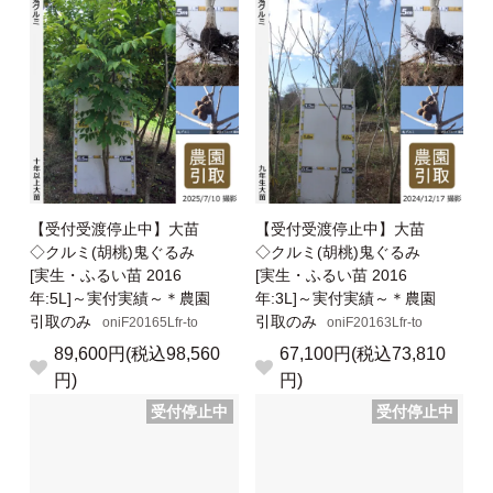
【受付受渡停止中】大苗
【受付受渡停止中】大苗
◇クルミ(胡桃)鬼ぐるみ
◇クルミ(胡桃)鬼ぐるみ
[実生・ふるい苗 2016
[実生・ふるい苗 2016
年:5L]～実付実績～＊農園
年:3L]～実付実績～＊農園
引取のみ
引取のみ
oniF20165Lfr-to
oniF20163Lfr-to
89,600円(税込98,560
67,100円(税込73,810
円)
円)
受付停止中
受付停止中