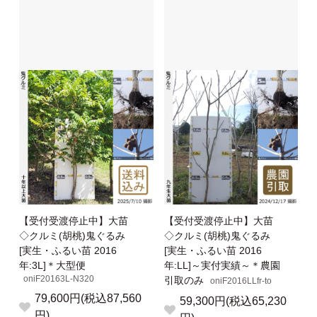
【受付受渡停止中】大苗
【受付受渡停止中】大苗
◇クルミ(胡桃)鬼ぐるみ
◇クルミ(胡桃)鬼ぐるみ
[実生・ふるい苗 2016
[実生・ふるい苗 2016
年:3L]＊大型便
年:LL]～実付実績～＊農園
oniF20163L-N320
引取のみ
oniF2016LLfr-to
79,600円(税込87,560
59,300円(税込65,230
円)