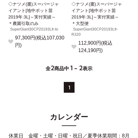
◇ナツメ(棗)スーパージャ
◇ナツメ(棗)スーパージャ
イアント[地中ポット苗
イアント[地中ポット苗
2019年:3L]～実付実績～
2019年:3L]～実付実績～
＊農園引取のみ
＊大型便
SuperGiant30CP20193Lfr-to
SuperGiant30CP20193Lfr-
R320
97,300円(税込107,030
112,900円(税込
円)
124,190円)
2
1 - 2
全
商品中
表示
1
カレンダー
休業日 金曜・土曜・日曜・祝日／夏季休業期間：8月