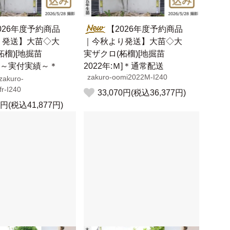
026年度予約商品
【2026年度予約商品
り発送】大苗◇大
｜今秋より発送】大苗◇大
柘榴)[地掘苗
実ザクロ(柘榴)[地掘苗
Ｍ]～実付実績～＊
2022年:Ｍ]＊通常配送
zakuro-oomi2022M-I240
zakuro-
r-I240
33,070円(税込36,377円)
0円(税込41,877円)