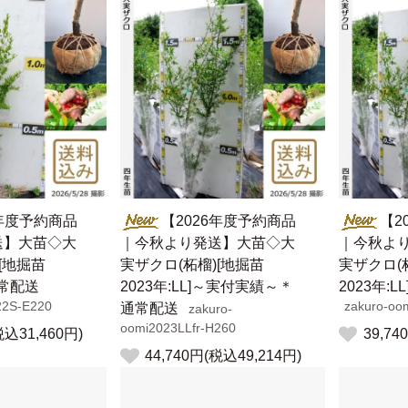
6年度予約商品
【2026年度予約商品
【2
送】大苗◇大
｜今秋より発送】大苗◇大
｜今秋よ
[地掘苗
実ザクロ(柘榴)[地掘苗
実ザクロ(
通常配送
2023年:LL]～実付実績～＊
2023年:
22S-E220
zakuro-oo
通常配送
zakuro-
oomi2023LLfr-H260
税込31,460円)
39,74
44,740円(税込49,214円)