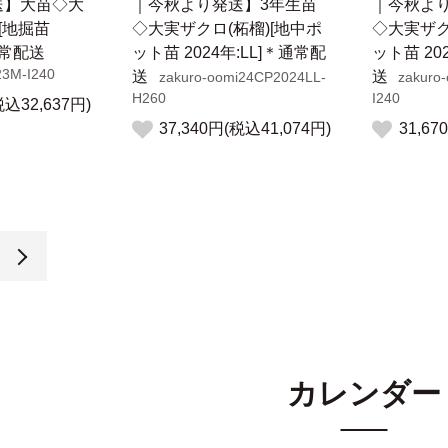
送】大苗◇大
｜今秋より発送】3年生苗
｜今秋よ
[地掘苗
◇大実ザクロ(柘榴)[地中ポ
◇大実ザク
通常配送
ット苗 2024年:LL]＊通常配
ット苗 20
23M-I240
送
送
zakuro-oomi24CP2024LL-
zakuro
H260
I240
税込32,637円)
37,340円(税込41,074円)
31,67
カレンダー