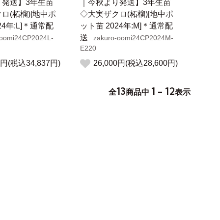
り発送】3年生苗
｜今秋より発送】3年生苗
ロ(柘榴)[地中ポ
◇大実ザクロ(柘榴)[地中ポ
24年:L]＊通常配
ット苗 2024年:M]＊通常配
送
-oomi24CP2024L-
zakuro-oomi24CP2024M-
E220
0円(税込34,837円)
26,000円(税込28,600円)
13
1 - 12
全
商品中
表示