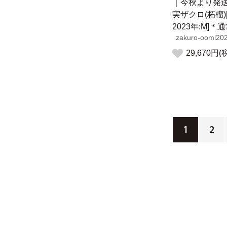
｜今秋より発
実ザクロ(柘榴)
2023年:M]＊
zakuro-oomi20
29,670円(
1
2