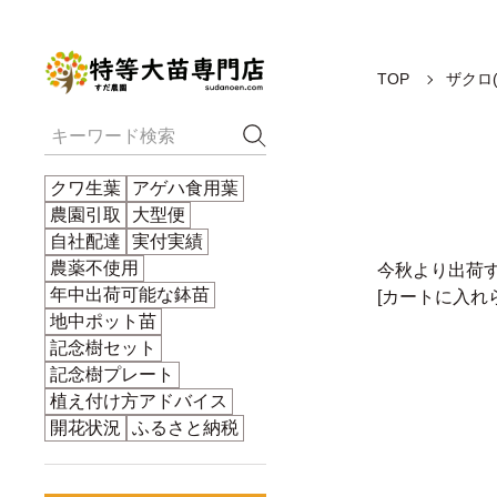
TOP
ザクロ(
クワ生葉
アゲハ食用葉
農園引取
大型便
自社配達
実付実績
農薬不使用
今秋より出荷す
年中出荷可能な鉢苗
[カートに入
地中ポット苗
記念樹セット
記念樹プレート
植え付け方アドバイス
開花状況
ふるさと納税