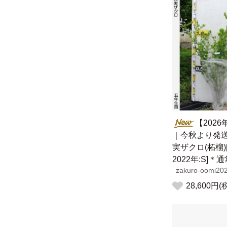
【202
｜今秋より発
実ザクロ(柘榴)
2022年:S]＊
zakuro-oomi20
28,600円(