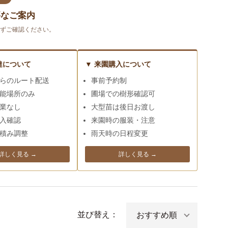
要なご案内
ずご確認ください。
達について
▼ 来園購入について
らのルート配送
事前予約制
能場所のみ
圃場での樹形確認可
業なし
大型苗は後日お渡し
入確認
来園時の服装・注意
積み調整
雨天時の日程変更
詳しく見る →
詳しく見る →
並び替え：