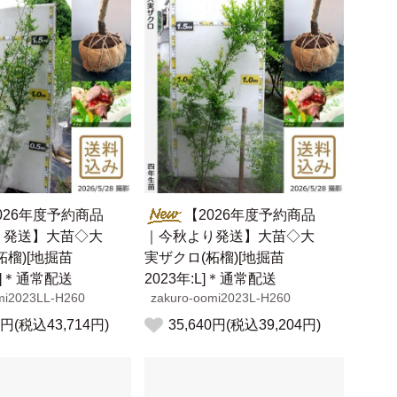
026年度予約商品
【2026年度予約商品
り発送】大苗◇大
｜今秋より発送】大苗◇大
柘榴)[地掘苗
実ザクロ(柘榴)[地掘苗
LL]＊通常配送
2023年:L]＊通常配送
mi2023LL-H260
zakuro-oomi2023L-H260
0円(税込43,714円)
35,640円(税込39,204円)