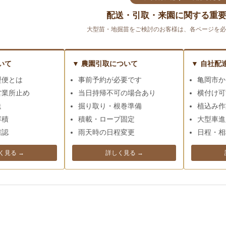
配送・引取・来園に関する重
大型苗・地掘苗をご検討のお客様は、各ページを必
いて
▼ 農園引取について
▼ 自社配
型便とは
事前予約が必要です
亀岡市か
営業所止め
当日持帰不可の場合あり
横付け可
送
掘り取り・根巻準備
植込み作
容積
積載・ロープ固定
大型車進
確認
雨天時の日程変更
日程・相
く見る →
詳しく見る →