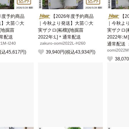
6年度予約商品
【2026年度予約商品
【2
送】大苗◇大
｜今秋より発送】大苗◇大
｜今秋よ
[地掘苗
実ザクロ(柘榴)[地掘苗
実ザクロ(
通常配送
2022年:L]＊通常配送
2022年:
21M-I240
zakuro-oomi2022L-H260
通常配送
oomi2022Mf
税込45,617円)
39,940円(税込43,934円)
38,07