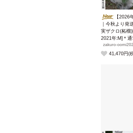
【202
｜今秋より発
実ザクロ(柘榴)
2021年:M]＊
zakuro-oomi20
41,470円(