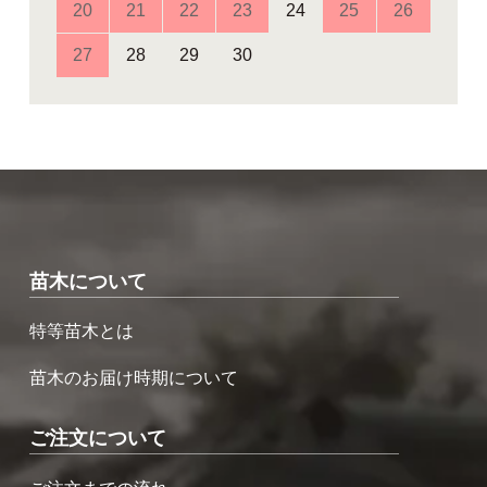
20
21
22
23
24
25
26
27
28
29
30
苗木について
特等苗木とは
苗木のお届け時期について
ご注文について