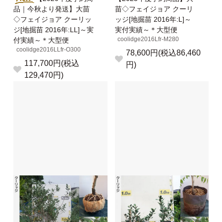
品｜今秋より発送】大苗
苗◇フェイジョア クーリ
◇フェイジョア クーリッ
ッジ[地掘苗 2016年:L]～
ジ[地掘苗 2016年:LL]～実
実付実績～＊大型便
coolidge2016Lfr-M280
付実績～＊大型便
coolidge2016LLfr-O300
78,600円(税込86,460
117,700円(税込
円)
129,470円)