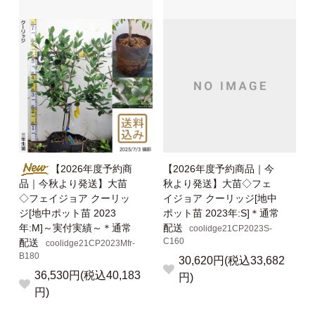
【2026年度予約商
【2026年度予約商品｜今
品｜今秋より発送】大苗
秋より発送】大苗◇フェ
◇フェイジョア クーリッ
イジョア クーリッジ[地中
ジ[地中ポット苗 2023
ポット苗 2023年:S]＊通常
年:M]～実付実績～＊通常
配送
coolidge21CP2023S-
C160
配送
coolidge21CP2023Mfr-
B180
30,620円(税込33,682
36,530円(税込40,183
円)
円)