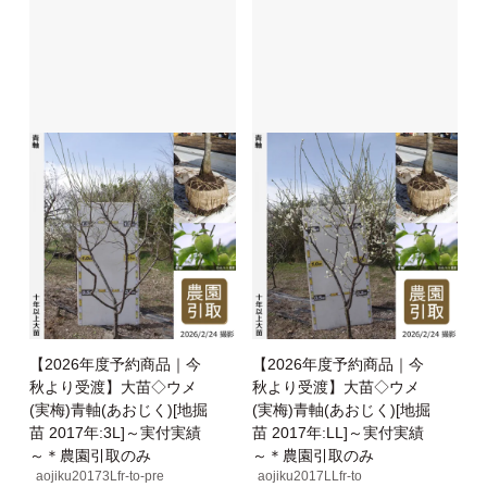
【2026年度予約商品｜今
【2026年度予約商品｜今
秋より受渡】大苗◇ウメ
秋より受渡】大苗◇ウメ
(実梅)青軸(あおじく)[地掘
(実梅)青軸(あおじく)[地掘
苗 2017年:3L]～実付実績
苗 2017年:LL]～実付実績
～＊農園引取のみ
～＊農園引取のみ
aojiku20173Lfr-to-pre
aojiku2017LLfr-to