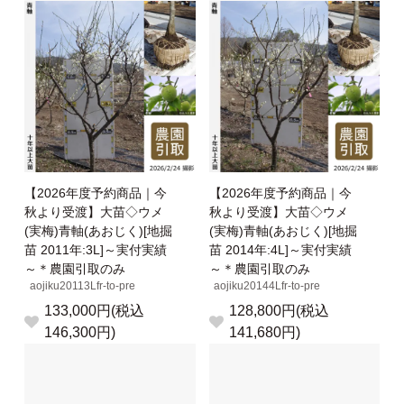
【2026年度予約商品｜今
【2026年度予約商品｜今
秋より受渡】大苗◇ウメ
秋より受渡】大苗◇ウメ
(実梅)青軸(あおじく)[地掘
(実梅)青軸(あおじく)[地掘
苗 2011年:3L]～実付実績
苗 2014年:4L]～実付実績
～＊農園引取のみ
～＊農園引取のみ
aojiku20113Lfr-to-pre
aojiku20144Lfr-to-pre
133,000円(税込
128,800円(税込
146,300円)
141,680円)