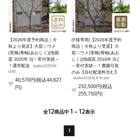
【2026年度予約商品｜今
(F様専用)【2026年度予約
秋より発送】大苗◇ウメ
商品｜今秋より受渡】大
(実梅)青軸(あおじく)[地掘
苗◇ウメ(実梅)青軸(あお
苗 2020年:S]～実付実績～
じく)[地掘苗 2016年:3L]
＊通常配送
～実付実績～＊農園引取
aojiku2020Sfr-
I240
のみ【自社配達料含む】
aojiku20163Lfr-to-pre
40,570円(税込44,627
232,500円(税込
円)
255,750円)
12
1 - 12
全
商品中
表示
1