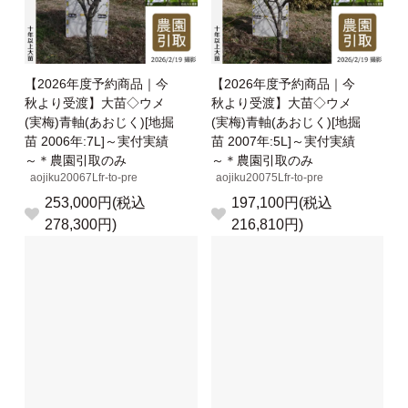
【2026年度予約商品｜今
【2026年度予約商品｜今
秋より受渡】大苗◇ウメ
秋より受渡】大苗◇ウメ
(実梅)青軸(あおじく)[地掘
(実梅)青軸(あおじく)[地掘
苗 2006年:7L]～実付実績
苗 2007年:5L]～実付実績
～＊農園引取のみ
～＊農園引取のみ
aojiku20067Lfr-to-pre
aojiku20075Lfr-to-pre
253,000円(税込
197,100円(税込
278,300円)
216,810円)