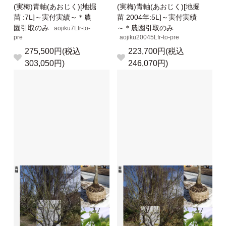
(実梅)青軸(あおじく)[地掘
(実梅)青軸(あおじく)[地掘
苗 :7L]～実付実績～＊農
苗 2004年:5L]～実付実績
園引取のみ
～＊農園引取のみ
aojiku7Lfr-to-
pre
aojiku20045Lfr-to-pre
275,500円(税込
223,700円(税込
303,050円)
246,070円)