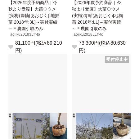
【2026年度予約商品｜今
【2026年度予約商品｜今
秋より受渡】大苗◇ウメ
秋より受渡】大苗◇ウメ
(実梅)青軸(あおじく)[地掘
(実梅)青軸(あおじく)[地掘
苗 2018年:3L]～実付実績
苗 2018年:LL]～実付実績
～＊農園引取のみ
～＊農園引取のみ
aojiku20183Lfr-to
aojiku2018LLfr-to
81,100円(税込89,210
73,300円(税込80,630
円)
円)
受付停止中