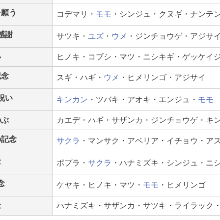
を願う
コデマリ・
モモ
・シンジュ・クヌギ・ナンテ
感謝
サツキ・
ユズ
・
ウメ
・ジンチョウゲ・アジサ
い
ヒノキ・コブシ・マツ・ニシキギ・ゲッケイ
記念
スギ・ハギ・
ウメ
・ヒメリンゴ・アジサイ
祝い
キンカン
・ツバキ・アオキ・エンジュ・
モモ
のぶ
カエデ・ハギ・サザンカ・ジンチョウゲ・キ
の記念
サクラ
・マンサク・アベリア・イチョウ・ア
念
ポプラ・
サクラ
・ハナミズキ・シンジュ・ニ
念
ケヤキ・ヒノキ・マツ・
モモ
・ヒメリンゴ
念
ハナミズキ・サザンカ・サツキ・ライラック