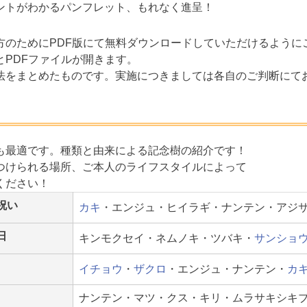
ントがわかるパンフレット、もれなく進呈！
方のためにPDF版にて無料ダウンロードしていただけるように
とPDFファイルが開きます。
法をまとめたものです。実施につきましては各自のご判断にて
も最適です。種類と由来による記念樹の紹介です！
つけられる場所、ご本人のライフスタイルによって
ください！
祝い
カキ
・エンジュ・ヒイラギ・ナンテン・アジ
日
キンモクセイ・ネムノキ・ツバキ・
サンショ
イチョウ
・
ザクロ
・エンジュ・ナンテン・
カ
ナンテン・マツ・クス・キリ・ムラサキシキ