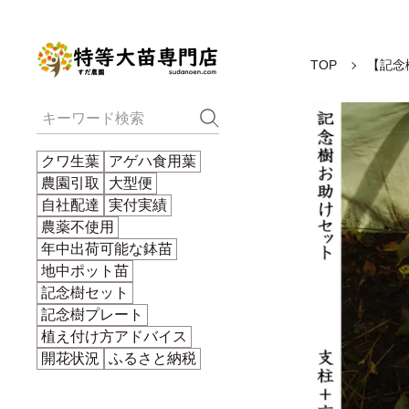
TOP
【記念
クワ生葉
アゲハ食用葉
農園引取
大型便
自社配達
実付実績
農薬不使用
年中出荷可能な鉢苗
地中ポット苗
記念樹セット
記念樹プレート
植え付け方アドバイス
開花状況
ふるさと納税