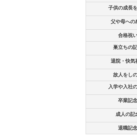
子供の成長
父や母への
合格祝
巣立ちの
退院・快気
故人をし
入学や入社
卒業記
成人の記
退職記