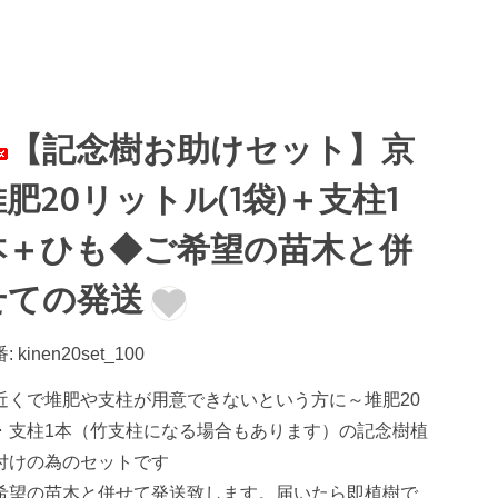
【記念樹お助けセット】京
肥20リットル(1袋)＋支柱1
本＋ひも◆ご希望の苗木と併
せての発送
: kinen20set_100
近くで堆肥や支柱が用意できないという方に～堆肥20
・支柱1本（竹支柱になる場合もあります）の記念樹植
付けの為のセットです
希望の苗木と併せて発送致します。届いたら即植樹で