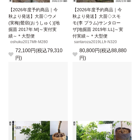
【2026年度予約商品｜今
【2026年度予約商品｜今
秋より発送】大苗◇ウメ
秋より発送】大苗◇スモ
(実梅)鶯宿(おうしゅく)[地
モ(李 プラム)サンタロー
掘苗 2017年:M]～実付実
ザ[地掘苗 2019年:LL]～実
績～＊大型便
付実績～＊大型便
oshuku2017Mfr-M280
santaroza2019LLfr-N320
72,100円(税込79,310
80,800円(税込88,880
円)
円)