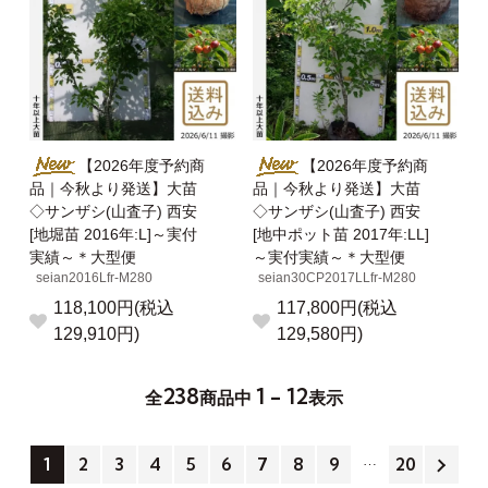
【2026年度予約商
【2026年度予約商
品｜今秋より発送】大苗
品｜今秋より発送】大苗
◇サンザシ(山査子) 西安
◇サンザシ(山査子) 西安
[地堀苗 2016年:L]～実付
[地中ポット苗 2017年:LL]
実績～＊大型便
～実付実績～＊大型便
seian2016Lfr-M280
seian30CP2017LLfr-M280
118,100円(税込
117,800円(税込
129,910円)
129,580円)
238
1 - 12
全
商品中
表示
1
2
3
4
5
6
7
8
9
20