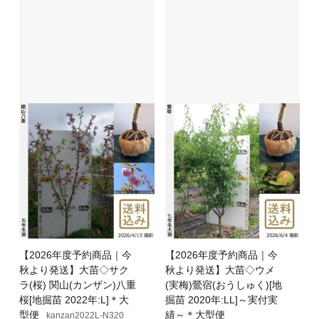
【2026年度予約商品｜今
【2026年度予約商品｜今
秋より発送】大苗◇サク
秋より発送】大苗◇ウメ
ラ(桜) 関山(カンザン)八重
(実梅)鶯宿(おうしゅく)[地
桜[地掘苗 2022年:L]＊大
掘苗 2020年:LL]～実付実
型便
績～＊大型便
kanzan2022L-N320