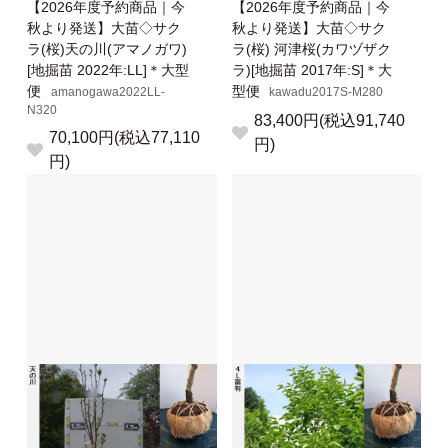
【2026年度予約商品｜今
【2026年度予約商品｜今
秋より発送】大苗◇サク
秋より発送】大苗◇サク
ラ(桜)天の川(アマノガワ)
ラ(桜) 河津桜(カワヅザク
[地掘苗 2022年:LL]＊大型
ラ)[地掘苗 2017年:S]＊大
便
型便
amanogawa2022LL-
kawadu2017S-M280
N320
83,400円(税込91,740
70,100円(税込77,110
円)
円)