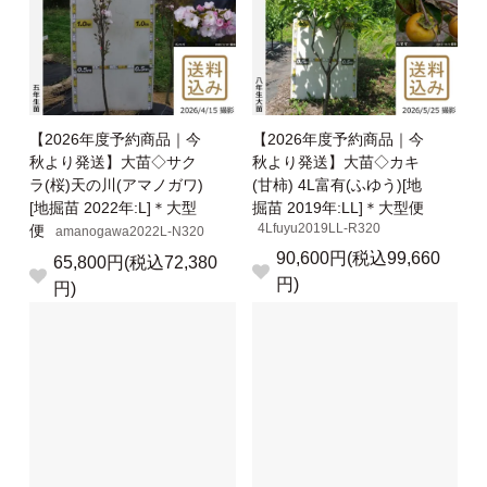
【2026年度予約商品｜今
【2026年度予約商品｜今
秋より発送】大苗◇サク
秋より発送】大苗◇カキ
ラ(桜)天の川(アマノガワ)
(甘柿) 4L富有(ふゆう)[地
[地掘苗 2022年:L]＊大型
掘苗 2019年:LL]＊大型便
4Lfuyu2019LL-R320
便
amanogawa2022L-N320
90,600円(税込99,660
65,800円(税込72,380
円)
円)