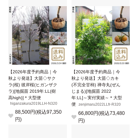
【2026年度予約商品｜今
【2026年度予約商品｜今
秋より発送】大苗◇サク
秋より発送】大苗◇カキ
ラ(桜) 彼岸桜(ヒガンザク
(不完全甘柿) 禅寺丸(ぜん
ラ)[地掘苗 2019年:LL(樹
じまる)[地掘苗 2022
高high)]＊大型便
年:LL]～実付実績～＊大型
higanzakura2019LLH-N320
便
zenjimaru2022LLfr-R320
88,500円(税込97,350
66,800円(税込73,480
円)
円)