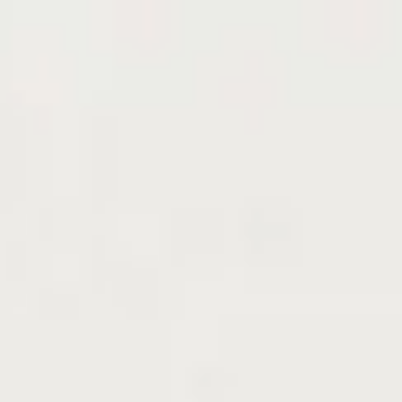
棗)
ナツメ(在来種)
【2026年度予約商品｜今秋よ
(
型番
【
4
購