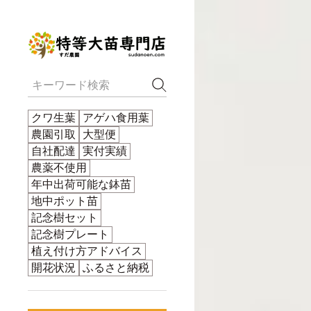
TOP
ナツメ(
クワ生葉
アゲハ食用葉
農園引取
大型便
自社配達
実付実績
農薬不使用
年中出荷可能な鉢苗
地中ポット苗
記念樹セット
記念樹プレート
植え付け方アドバイス
開花状況
ふるさと納税