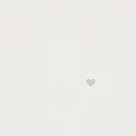
【2026年度予約商品｜今
秋より発送】大苗◇ナツメ
棗)[地中ポット苗 2015年:S]～
実付実績～＊通常配送
: natsume24CP2015Sfr-I240
今秋発送｜予約商品】
8,970円(税込53,867円)
入数