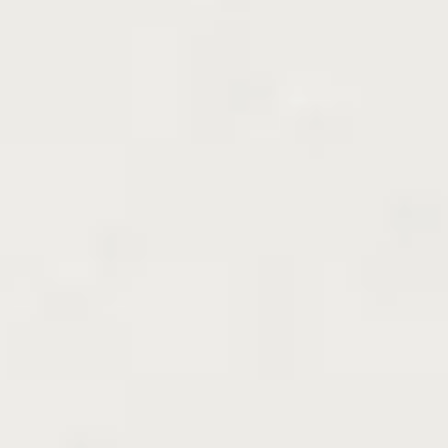
※
※
商
商
や
さ
時
お