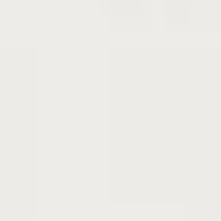
苗木の種類
実生苗 特等大苗 地掘苗
品種
ザクロ(柘榴) 在来種 大実ザクロ
苗木の生産年
2023年に種まき
形状
根鉢付き
ワケあり
ご購入後木屑が出て、虫が出てくる可能性があ
ります