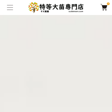
0
TOP
ザクロ(柘榴)
大実ザクロ(在来種)
【2026年度予約商品｜今秋よ