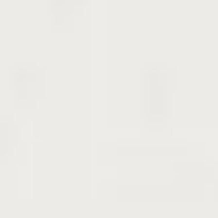
自家受粉性、隔年結果しやすいので注意
植え付け適地
東北地方以南
原産地が暑い国ですから、日当たりのよい、水はけ
のよいところでよく育ちます。風当たりが強いとこ
ろは避けましょう
栽培条件
日なた
よく日の当たる場所、水はけ水もちのよい土、
腐植土を多く含む土、やや重い土
肥料について
結構肥料をほしがります。大目に与えて大丈夫です
が、枝葉ばかり茂りますのでそのあたりは調整が必
要です。
利用方法