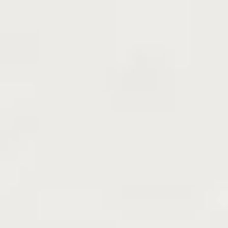
柘榴（ザクロ）について
ザクロは、美しい樹形と鮮やかな赤い花が魅力
で、季節ごとに庭に彩りを添えてくれます。秋
には実がつき、観賞用としても楽しめる果樹で
す。比較的コンパクトで育てやすく、狭い庭や
ベランダでも栽培が可能。乾燥にも強く、手間
をかけずに長く楽しめる丈夫さも嬉しいポイン
トです。観賞と収穫、どちらも楽しめる魅力的
な果樹です。