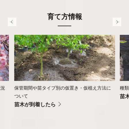
育て方情報
状況
保管期間や苗タイプ別の仮置き・仮植え方法に
種
ついて
苗
苗木が到着したら