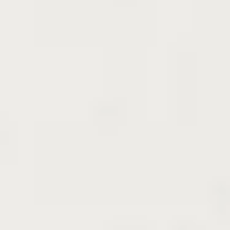
6
7
8
9
10
11
12
1
2
3
4
5
植付適期（厳寒期を除く）
6
7
8
9
10
11
12
1
2
3
4
5
＊詳しくは
大苗：落葉樹のお届け期間
、
「移植適期につい
て」のページ
をご覧ください
商品の特徴