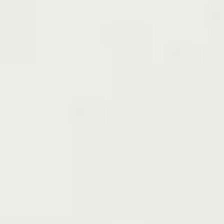
放任栽培で育つ、宝石の果実
日本の伝統を受け継ぐ「大実（おおみ）ザクロ」。
子宝や繁栄の象徴として親しまれるザクロの中で
も、
日本在来種は味わい深く力強いのが魅力
です。
当農園の大実ザクロは、手間がかからず放任でもし
っかり実をつけ、手入れは混み合った枝を間引く程
度で育てられます。
ただし、芯食い虫が入りやすいので、木くずが株元
や枝から出ていたら早めに対応が必要です。定期的
な見回りと被害枝の除去を心がけましょう。