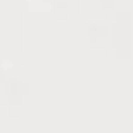
時期によっては強く剪定している場合もあります。
お写真右端の撮影日もご参考ください。
配送・送料について
送料区分[ 260 ]
こちらの商品は【通常配送】でお届けします
※商品金額は送料込みの価格となりますが、
お届けの地域によ
っては、別途、追加送料をいただく場合がございます。
関東、
信越、九州、東北、北海道へのお届けは追加送料が「配送料」
として提示されます。沖縄・離島は個別に追加送料をお調べし
ます。地域別追加送料について詳しくは
こちら
をご覧くださ
い。
※
宅配できる箱に収まらない場合は、枝を切ってのお届け
とな
る場合があります。