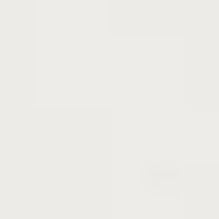
昔ながらの素朴な味わい
ナツメは、古くから「滋養強壮の果実」として親し
まれてきました。中でも在来種ナツメは、素朴でや
さしい甘さと、りんごのようなシャキッとした食感
が魅力です。噛むほどに広がる自然な美味しさは、
昔ながらの懐かしい味わいです。