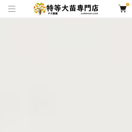
0
TOP
ナツメ(棗)
ナツメ(在来種)
【2026年度予約商品｜今秋よ