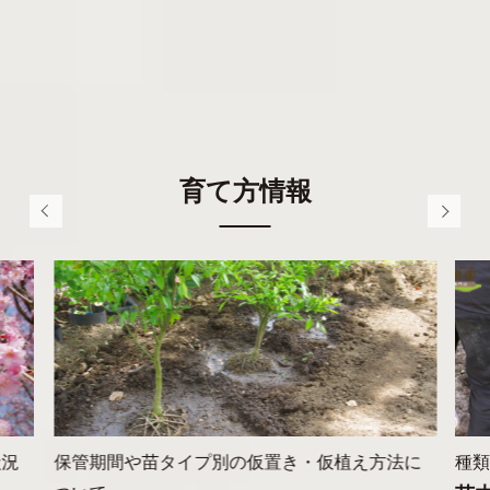
るので注意
育て方情報
状況
保管期間や苗タイプ別の仮置き・仮植え方法に
種