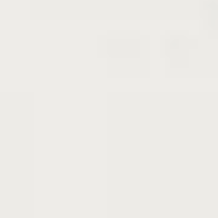
苗木の生産年
2019年に挿し木
形状
30cm地中ポット苗
ナツメについて