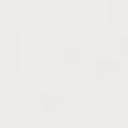
在来種ならではの良さは、その姿にも表れていま
す。品種ものと比べて
枝が繊細で、全体的にやわら
かな雰囲気を持ち、風にそよぐ姿はどこか優美で風
情があり
ます。自家結実性があるため、1本だけでも
しっかりと実をつけてくれるのも嬉しいポイントで
す。寒さや暑さ、乾燥にも強く、手間いらずで元気
に育ちます。
秋には赤茶色の可愛らしい実がたわわに実り、見た
目も愛らしく、ひと口食べればホッとする優しい味
わいです。ただし、枝には鋭いトゲがあるため、収
穫の際は少し注意が必要です。当農園の在来種ナツ
メは、
昔から大切に受け継がれてきた伝統ある品種
です。季節ごとの表情を楽しみながら、昔ながらの
素朴な美味しさを、ぜひお庭で味わってみません
か？