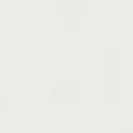
＊詳しくは
地中ポット苗のお届け期間
、
「移植適期につい
て」のページ
をご覧ください
商品の特徴
苗木の種類
挿し木苗 特等大苗 地中ポット苗
品種
ナツメ(棗) 在来種