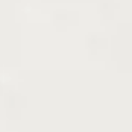
形や樹高と一致する訳ではございません
ので、ご了承
ください。
時期によっては強く剪定している場合もあります。
お写真右端の撮影日もご参考ください。
配送・送料について
送料区分[ 240 ]
こちらの商品は【通常配送】でお届けします
※商品金額は送料込みの価格となりますが、
お届けの地域によ
っては、別途、追加送料をいただく場合がございます。
関東、
信越、九州、東北、北海道へのお届けは追加送料が「配送料」
として提示されます。沖縄・離島は個別に追加送料をお調べし
ます。地域別追加送料について詳しくは
こちら
をご覧くださ
い。
※
宅配できる箱に収まらない場合は、枝を切ってのお届け
とな
る場合があります。