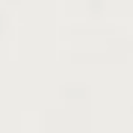
実を乾燥したもの：大棗[たいそう]強壮作用・鎮静作
用
種子：酸棗仁[さんそうにん]鎮静作用・催眠作用
せん定
1月～2月、7月：実が多くつきすぎたら摘果
病虫害
8月～9月：ナツメコガ、月2～3回マラソン乳剤1500
倍を散布する
POINT
✓ 寒さ、暑さ、乾燥に強く丈夫で1本で植えても
実を結び、ほとんど手がかかりません
✓ 結実したあと強風にあうと果実が落ちやすくな