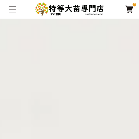
0
TOP
桜・しだれ桜
八重紅しだれ桜
【2026年度予約商品｜今秋よ