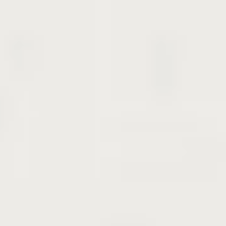
栽培条件
日なた
腐植質に富む肥沃で水もちのよい土壌を好み、水は
けが悪いことを嫌う
せん定
休眠期の12月～2月中に行う
切り口から腐敗菌が入って枯れ込むことがあるの
で、保護剤を塗ってカバーしておく
病虫害
12月～2月、4月下旬～9月：害虫が発生したり、枝
や幹にこうやく病がでる。
こうやく病は、患部を削り取り、石灰硫黄合剤を塗
布