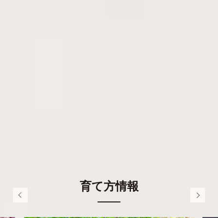
POINT
✓ 「サクラ切る馬鹿、ウメ切らぬ馬鹿」といわれ
るように、サクラは枝を切られることを嫌いま
す。放任したままでも樹形は整うので基本的には
剪定しません。
✓ 庭木には中形のサトザクラ系のものや、小形の
マメザクラ系が向きます。鉢に仕立てるなら、マ
メザクラ系のものが一般的です。
育て方情報