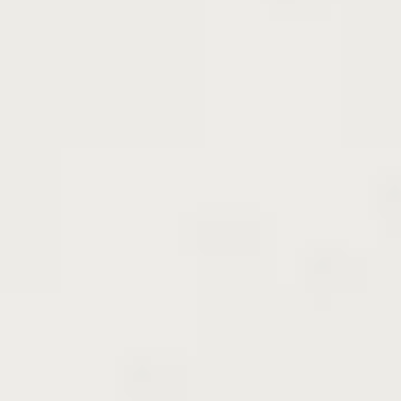
八重紅しだれ桜（やえべにしだれざく
ら）について