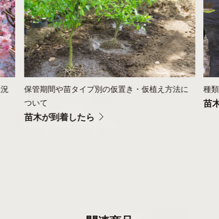
状況
保管期間や苗タイプ別の仮置き・仮植え方法に
種
ついて
苗
苗木が到着したら