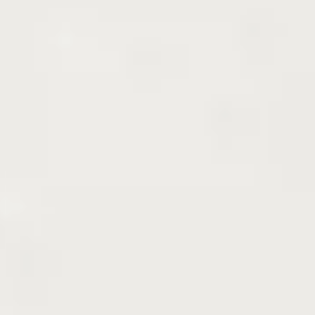
カートに入れる
※カートに入れられる商品は注文可能です
※「受付停止中」と表示される商品は在庫がありません
商品をご検討いただいている
お客様へ
商品写真は
撮影当時のものであり、必ずしも現在の樹
形や樹高と一致する訳ではございません
ので、ご了承
ください。
時期によっては強く剪定している場合もあります。
お写真右端の撮影日もご参考ください。
配送・送料について
こちらは
【農園引取】
の商品です。