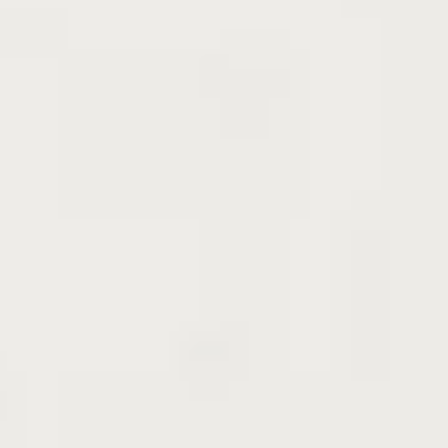
6
7
8
9
10
11
12
1
2
3
4
5
予約期間
注文期間
苗木お届け期間
6
7
8
9
10
11
12
1
2
3
4
5
植付適期（厳寒期を除く）
6
7
8
9
10
11
12
1
2
3
4
5
＊詳しくは
大苗：落葉樹のお届け期間
、
「移植適期につい
て」のページ
をご覧ください
商品の特徴